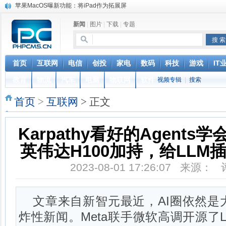
苹果MacOS曝新功能：将iPad作为拓展屏
DS四款新能源车型上海车展亚洲首秀
新闻
|
图片
|
下载
|
专题
苹果与高通和解 英特尔失去重要移动客户
小米高管：虽然高通与苹果和解，但5G iPhone最快明年下半年发布
iOS 13加入黑暗模式 多功能加持6月份见
高通与苹果达成和解，双方达成6年许可协议
首页
互联网
电信
创投
家电
数码
科技
游戏
IT
元宇宙持续火热 应用爆发落地需实时网络支撑
教育
物流
汽车
电脑
物联网
软件
视频专辑
|
搜索
美团电单车防烫坐垫全国陆续上线，号称“可降温 25℃以上”
巴黎圣母院大火肆虐，人类文明的一场浩劫
首页
>
互联网
> 正文
奔驰维权女车主捅出了一个最大的瓜
Karpathy看好的Agent
英伟达H100加持，给LLM
2023-08-01 17:26:07 来源：
文章来自新智元最近，AI圈依然是
炸性新闻。Meta联手微软高调开源了Ll