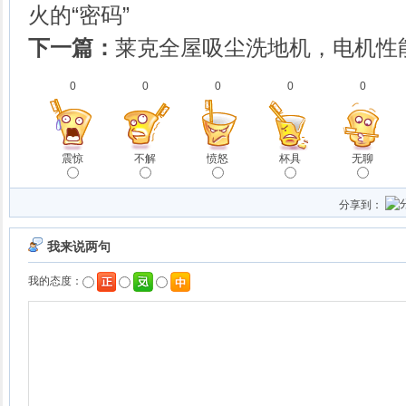
火的“密码”
下一篇：
莱克全屋吸尘洗地机，电机性
0
0
0
0
0
震惊
不解
愤怒
杯具
无聊
分享到：