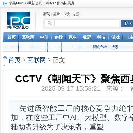
苹果MacOS曝新功能：将iPad作为拓展屏
DS四款新能源车型上海车展亚洲首秀
新闻
|
图片
|
下载
|
专题
苹果与高通和解 英特尔失去重要移动客户
小米高管：虽然高通与苹果和解，但5G iPhone最快明年下半年发布
iOS 13加入黑暗模式 多功能加持6月份见
高通与苹果达成和解，双方达成6年许可协议
首页
互联网
电信
创投
家电
数码
科技
游戏
IT
元宇宙持续火热 应用爆发落地需实时网络支撑
教育
物流
汽车
电脑
物联网
软件
视频专辑
|
搜索
美团电单车防烫坐垫全国陆续上线，号称“可降温 25℃以上”
巴黎圣母院大火肆虐，人类文明的一场浩劫
首页
>
互联网
> 正文
奔驰维权女车主捅出了一个最大的瓜
​CCTV《朝闻天下》聚焦
2025-09-17 15:53:21 来源：
先进级智能工厂的核心竞争力绝
加，在这些工厂中AI、大模型、数字
辅助者升级为了决策者，重塑