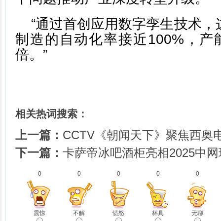
“通过首创应用数字孪生技术，
制造的自动化率接近100%，产
倍。”
相关热词搜索：
上一篇：
​CCTV《朝闻天下》聚焦西奥
下一篇：
卡萨帝冰吧酒柜亮相2025中
0
0
0
0
0
震惊
不解
愤怒
杯具
无聊