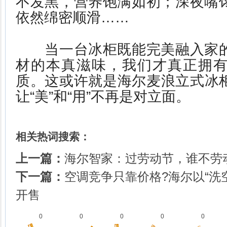
不发黑，营养饱满如初；深夜嘴
依然绵密顺滑……
当一台冰柜既能完美融入家的
材的本真滋味，我们才真正拥
质。这或许就是海尔麦浪立式冰
让“美”和“用”不再是对立面。
相关热词搜索：
上一篇：
海尔智家：过劳动节，谁不劳
下一篇：
空调竞争只靠价格?海尔以“洗
开售
0
0
0
0
0