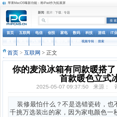
苹果MacOS曝新功能：将iPad作为拓展屏
DS四款新能源车型上海车展亚洲首秀
新闻
|
图片
|
下载
|
专题
苹果与高通和解 英特尔失去重要移动客户
小米高管：虽然高通与苹果和解，但5G iPhone最快明年下半年发布
iOS 13加入黑暗模式 多功能加持6月份见
高通与苹果达成和解，双方达成6年许可协议
首页
互联网
电信
创投
家电
数码
科技
游戏
IT
元宇宙持续火热 应用爆发落地需实时网络支撑
教育
物流
汽车
电脑
物联网
软件
视频专辑
|
搜索
美团电单车防烫坐垫全国陆续上线，号称“可降温 25℃以上”
巴黎圣母院大火肆虐，人类文明的一场浩劫
首页
>
互联网
> 正文
奔驰维权女车主捅出了一个最大的瓜
你的麦浪冰箱有同款暖搭了
首款暖色立式
2025-05-07 09:37:50 来源：
装修最怕什么？不是选错瓷砖，也
千挑万选装出的家，因为家电颜色一